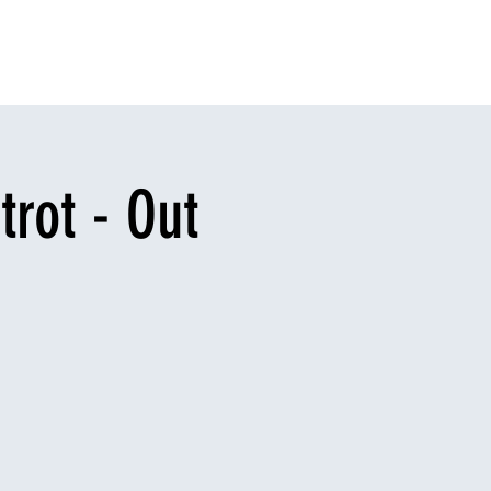
enti
Sponsor
Blog
App
Legal
trot - Out