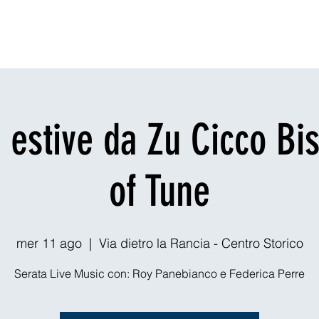
ornare
Cenare
Esplora
Vita notturna
Outdoors
Teatri & Ev
 estive da Zu Cicco Bis
of Tune
mer 11 ago
  |  
Via dietro la Rancia - Centro Storico
Serata Live Music con: Roy Panebianco e Federica Perre