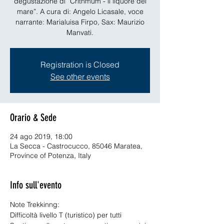
degustazione di “Crithmum - il liquore del
mare”. A cura di: Angelo Licasale, voce
narrante: Marialuisa Firpo, Sax: Maurizio
Manvati.
Registration is Closed
See other events
Orario & Sede
24 ago 2019, 18:00
La Secca - Castrocucco, 85046 Maratea,
Province of Potenza, Italy
Info sull'evento
Note Trekkinng:
Difficoltà livello T (turistico) per tutti