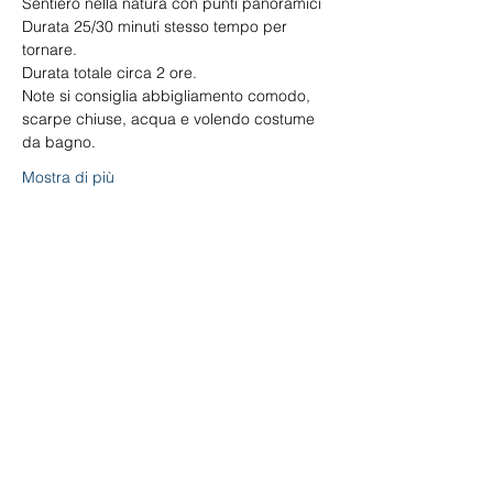
Sentiero nella natura con punti panoramici 
Durata 25/30 minuti stesso tempo per 
tornare. 
Durata totale circa 2 ore. 
Note si consiglia abbigliamento comodo, 
scarpe chiuse, acqua e volendo costume 
da bagno.
Mostra di più
Condividi questo evento
©2020 - ©2019 by ENVISYS Ingegneria Ambientale -
VAT IT05396211210.