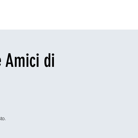
enti
Sponsor
Blog
App
Legal
 Amici di
to.