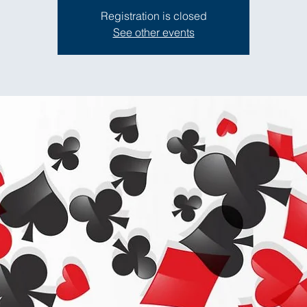
Registration is closed
See other events