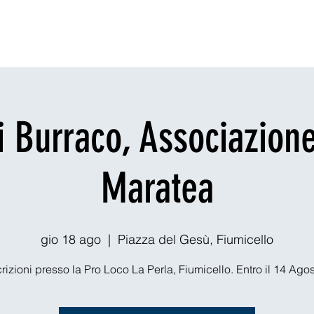
ornare
Cenare
Esplora
Vita notturna
Outdoors
Teatri & Ev
i Burraco, Associazione
Maratea
gio 18 ago
  |  
Piazza del Gesù, Fiumicello
crizioni presso la Pro Loco La Perla, Fiumicello. Entro il 14 Agos