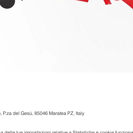
, P.za del Gesù, 85046 Maratea PZ, Italy
delle tue impostazioni relative a Statistiche e cookie funzional